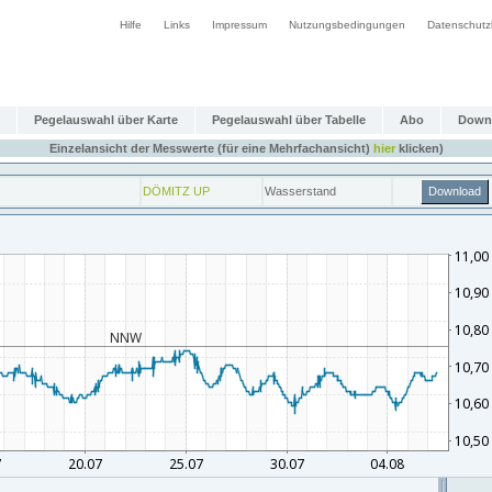
Hilfe
Links
Impressum
Nutzungsbedingungen
Datenschutz
Pegelauswahl über Karte
Pegelauswahl über Tabelle
Abo
Down
Einzelansicht der Messwerte (für eine Mehrfachansicht)
hier
klicken)
DÖMITZ UP
Wasserstand
Download