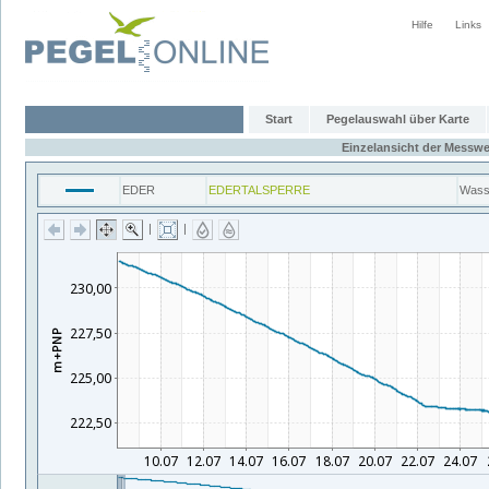
Hilfe
Links
Start
Pegelauswahl über Karte
Einzelansicht der Messwe
EDER
EDERTALSPERRE
Wass
|
|