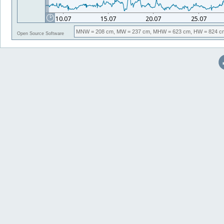
MNW
= 208 cm,
MW
= 237 cm,
MHW
= 623 cm,
HW
= 824 c
Open Source Software