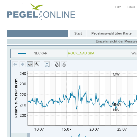
Hilfe
Links
Start
Pegelauswahl über Karte
Einzelansicht der Messwe
NECKAR
ROCKENAU SKA
Was
|
|