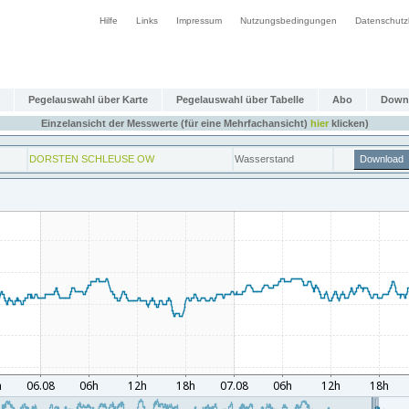
Hilfe
Links
Impressum
Nutzungsbedingungen
Datenschutz
Pegelauswahl über Karte
Pegelauswahl über Tabelle
Abo
Down
Einzelansicht der Messwerte (für eine Mehrfachansicht)
hier
klicken)
DORSTEN SCHLEUSE OW
Wasserstand
Download