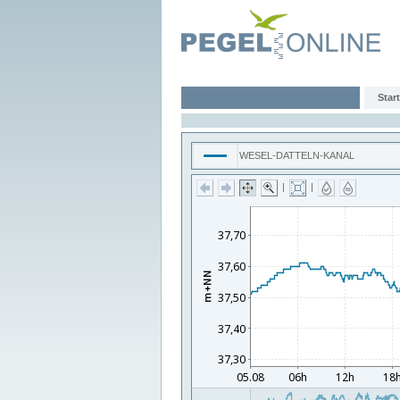
Start
WESEL-DATTELN-KANAL
|
|