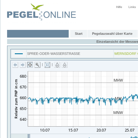
Hilfe
Links
Start
Pegelauswahl über Karte
Einzelansicht der Messwe
SPREE-ODER-WASSERSTRASSE
WERNSDORF 
|
|