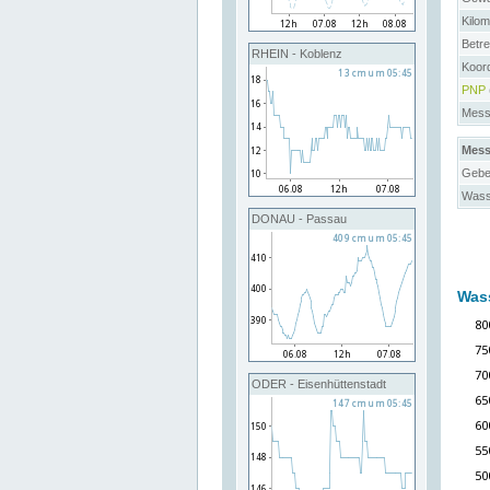
Kilo
Betre
RHEIN - Koblenz
Koor
PNP
Messs
Mess
Gebe
Wass
DONAU - Passau
Was
ODER - Eisenhüttenstadt