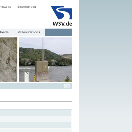
hinweise
Einstellungen
loads
Webservices