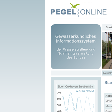
Start
Newsle
Sta
Elbe - Cuxhaven Steubenhöft
Allg
Mess
Mess
Gewä