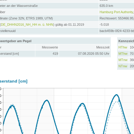
meter an der Wasserstraße
635.0 km
iber
Hamburg Port Authority
dinate (Zone 32N, ETRS 1989, UTM)
Rechtswert: 553466.95
(
DE_DHHN2016_NH_HH m. ü. NHN
) gültig ab 01.11.2019
-5.018
tellenuuid
bacb459b-0f24-4233-b
wertgeber am Pegel
Kennzeic
r
Messwerte
Messzeit
HThw
10
erstand [cm]
419
07.08.2026 05:50 Uhr
MThw
70
MTnw
36
NTnw
20
serstand [cm]