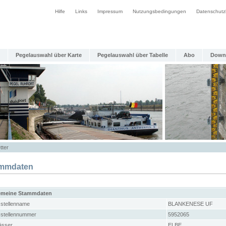
Hilfe
Links
Impressum
Nutzungsbedingungen
Datenschutz
Pegelauswahl über Karte
Pegelauswahl über Tabelle
Abo
Down
tter
mmdaten
emeine Stammdaten
stellenname
BLANKENESE UF
stellennummer
5952065
sser
ELBE