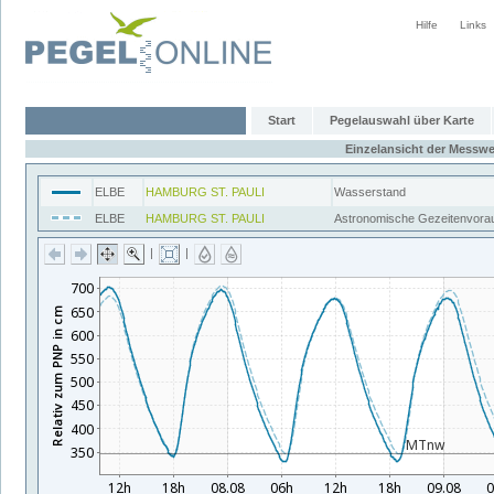
Hilfe
Links
Start
Pegelauswahl über Karte
Einzelansicht der Messwe
ELBE
HAMBURG ST. PAULI
Wasserstand
ELBE
HAMBURG ST. PAULI
Astronomische Gezeitenvora
|
|