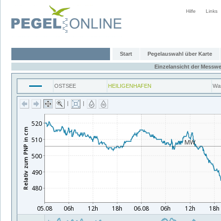
Hilfe
Links
Start
Pegelauswahl über Karte
Einzelansicht der Messwe
OSTSEE
HEILIGENHAFEN
Wa
|
|