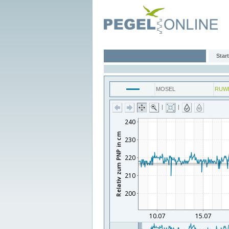
Start
MOSEL
RUW
|
|