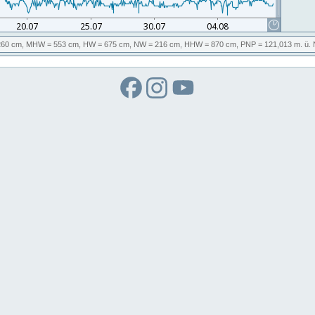
60 cm,
MHW
= 553 cm,
HW
= 675 cm,
NW
= 216 cm,
HHW
= 870 cm,
PNP
= 121,013
m. ü.