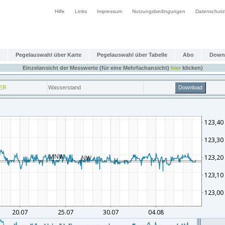
Hilfe
Links
Impressum
Nutzungsbedingungen
Datenschutz
Pegelauswahl über Karte
Pegelauswahl über Tabelle
Abo
Down
Einzelansicht der Messwerte (für eine Mehrfachansicht)
hier
klicken)
ER
Wasserstand
Download