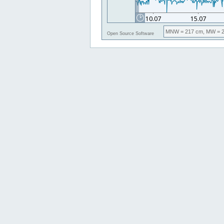
MNW
= 217 cm,
MW
= 2
Open Source Software