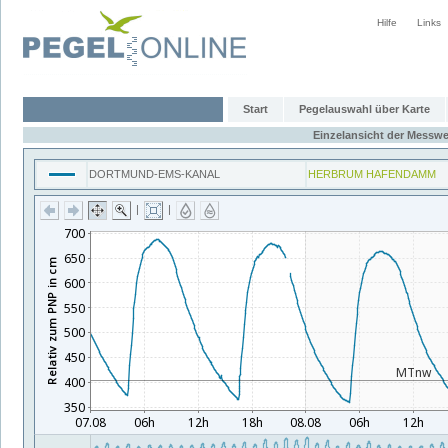
Hilfe
Links
Start
Pegelauswahl über Karte
Einzelansicht der Messwe
DORTMUND-EMS-KANAL
HERBRUM HAFENDAMM
|
|