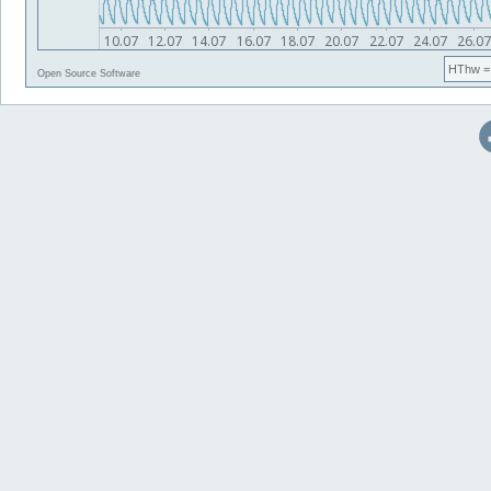
HThw
=
Open Source Software