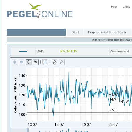
Hilfe
Links
Start
Pegelauswahl über Karte
Einzelansicht der Messwe
MAIN
RAUNHEIM
Wasserstand
|
|