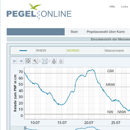
Hilfe
Links
Start
Pegelauswahl über Karte
Einzelansicht der Messwe
RHEIN
WORMS
Wasserstand
|
|