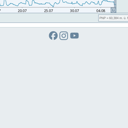
PNP
= 60,384
m. ü.