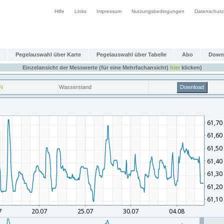
Hilfe
Links
Impressum
Nutzungsbedingungen
Datenschutz
Pegelauswahl über Karte
Pegelauswahl über Tabelle
Abo
Down
Einzelansicht der Messwerte (für eine Mehrfachansicht)
hier
klicken)
N
Wasserstand
Download