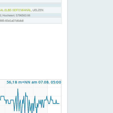
AL-ELBE-SEITENKANAL
, UELZEN
6; Hochwert: 5796563.66
8885-83d1a07d6db8