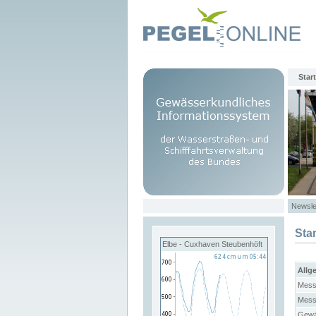
Start
Newsle
Sta
Elbe - Cuxhaven Steubenhöft
Allg
Mess
Mess
Gewä