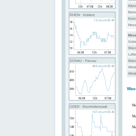
Kilo
Betre
RHEIN - Koblenz
Koor
Messs
Mess
Gebe
Wass
Luftt
Wass
DONAU - Passau
Windg
Windr
Was
ODER - Eisenhüttenstadt