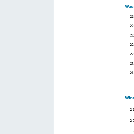
Wass
Wind