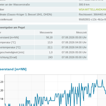
meter an der Wasserstraße
300.9 km
iber
WSA MITTELLANDKAN
dinate (Gauss-Krüger 3, Bessel 1841, DHDN)
Rechtswert: 3664463.4
tellenuuid
90d92801-c13c-4b1a-
wertgeber am Pegel
r
Messwerte
Messzeit
erstand [m+NN]
56,18
07.08.2026 05:00 Uhr
emperatur [°C]
13,9
07.08.2026 04:00 Uhr
ertemperatur [°C]
22,1
07.08.2026 04:00 Uhr
eschwindigkeit [m/s]
1,0
07.08.2026 05:00 Uhr
ichtung [Grad]
243
07.08.2026 05:00 Uhr
serstand [m+NN]