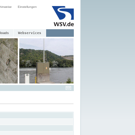
hinweise
Einstellungen
loads
Webservices