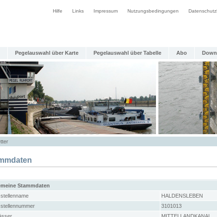
Hilfe
Links
Impressum
Nutzungsbedingungen
Datenschutz
Pegelauswahl über Karte
Pegelauswahl über Tabelle
Abo
Down
tter
mmdaten
emeine Stammdaten
stellenname
HALDENSLEBEN
stellennummer
3101013
sser
MITTELLANDKANAL