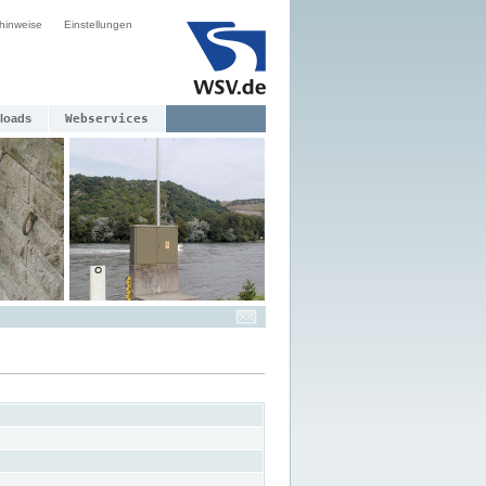
hinweise
Einstellungen
loads
Webservices