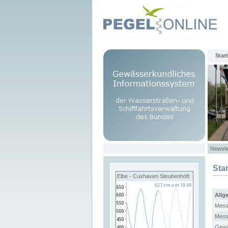
Start
Newsle
Sta
Elbe - Cuxhaven Steubenhöft
Allg
Mess
Mess
Gewä