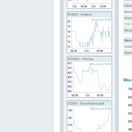
Kilo
Betre
RHEIN - Koblenz
Koor
PNP
Messs
Mess
Gebe
Wass
DONAU - Passau
Was
ODER - Eisenhüttenstadt