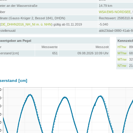
meter an der Wasserstraße
14.79 km
iber
WSA EMS-NORDSEE
,
dinate (Gauss-Krüger 2, Bessel 1841, DHDN)
Rechtswert: 2595310.4
(
DE_DHHN2016_NH_NI m. ü. NHN
) gültig ab 01.11.2019
-5.040
tellenuuid
abb23dad-0880-41ab-8
wertgeber am Pegel
Kennzeic
r
Messwerte
Messzeit
HThw
89
erstand [cm]
651
09.08.2026 10:09 Uhr
MThw
68
MTnw
32
NTnw
21
serstand [cm]