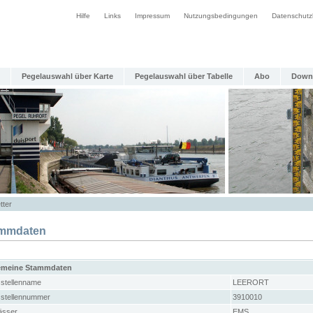
Hilfe
Links
Impressum
Nutzungsbedingungen
Datenschutz
Pegelauswahl über Karte
Pegelauswahl über Tabelle
Abo
Down
tter
mmdaten
emeine Stammdaten
stellenname
LEERORT
stellennummer
3910010
sser
EMS