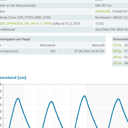
meter an der Wasserstraße
588.787 km
iber
WSA ELBE
, STANDOR
dinate (Zone 32N, ETRS 1989, UTM)
Rechtswert: 586157.12
(
DE_DHHN2016_NH_HH m. ü. NHN
) gültig ab 01.11.2019
-5.021
tellenuuid
2ee12b9a-f7fd-4856-8
wertgeber am Pegel
Kennzeic
r
Messwerte
Messzeit
HThw
11
erstand [cm]
533
07.08.2026 16:33 Uhr
MThw
77
MTnw
53
NTnw
38
serstand [cm]