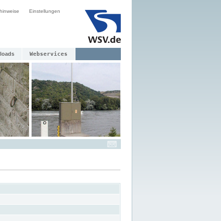
hinweise
Einstellungen
loads
Webservices