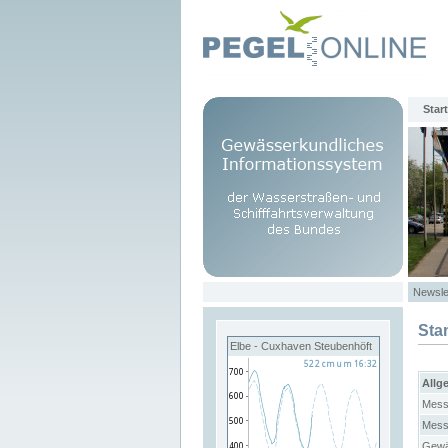
Start
Newsle
Sta
Elbe - Cuxhaven Steubenhöft
Allg
Mess
Mess
Gewä