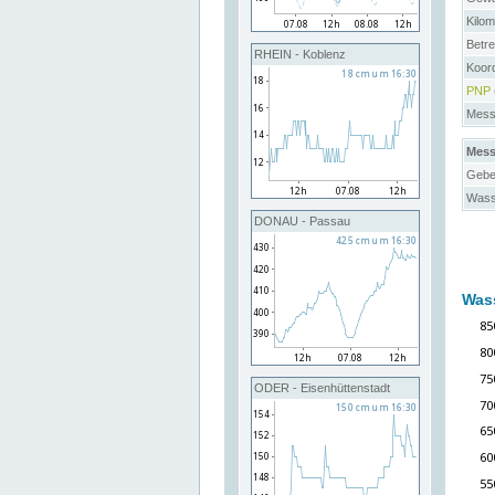
Kilo
Betre
RHEIN - Koblenz
Koor
PNP
Messs
Mess
Gebe
Wass
DONAU - Passau
Was
ODER - Eisenhüttenstadt