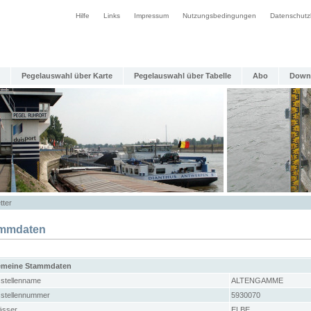
Hilfe
Links
Impressum
Nutzungsbedingungen
Datenschutz
Pegelauswahl über Karte
Pegelauswahl über Tabelle
Abo
Down
tter
mmdaten
emeine Stammdaten
stellenname
ALTENGAMME
stellennummer
5930070
sser
ELBE