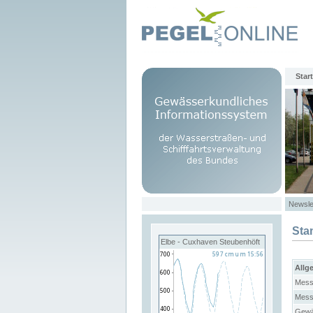
Start
Newsle
Sta
Elbe - Cuxhaven Steubenhöft
Allg
Mess
Mess
Gewä