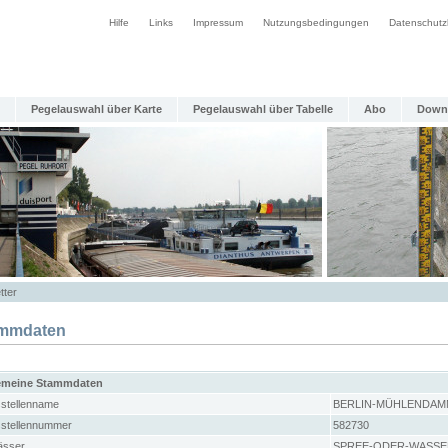
Hilfe
Links
Impressum
Nutzungsbedingungen
Datenschutz
Pegelauswahl über Karte
Pegelauswahl über Tabelle
Abo
Down
tter
mmdaten
emeine Stammdaten
stellenname
BERLIN-MÜHLENDAM
stellennummer
582730
sser
SPREE-ODER-WASSE