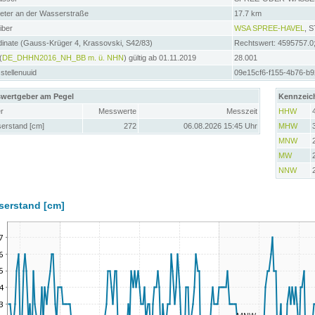
meter an der Wasserstraße
17.7 km
iber
WSA SPREE-HAVEL
, 
inate (Gauss-Krüger 4, Krassovski, S42/83)
Rechtswert: 4595757.0
(
DE_DHHN2016_NH_BB m. ü. NHN
) gültig ab 01.11.2019
28.001
tellenuuid
09e15cf6-f155-4b76-b
wertgeber am Pegel
Kennzeic
r
Messwerte
Messzeit
HHW
erstand [cm]
272
06.08.2026 15:45 Uhr
MHW
MNW
MW
NNW
serstand [cm]