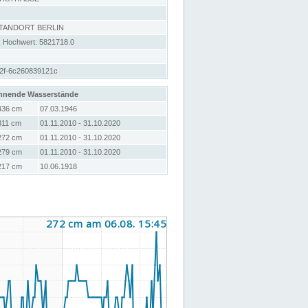
STANDORT BERLIN
; Hochwert: 5821718.0
92f-6c260839121c
hnende Wasserstände
436 cm
07.03.1946
311 cm
01.11.2010 - 31.10.2020
272 cm
01.11.2010 - 31.10.2020
279 cm
01.11.2010 - 31.10.2020
217 cm
10.06.1918