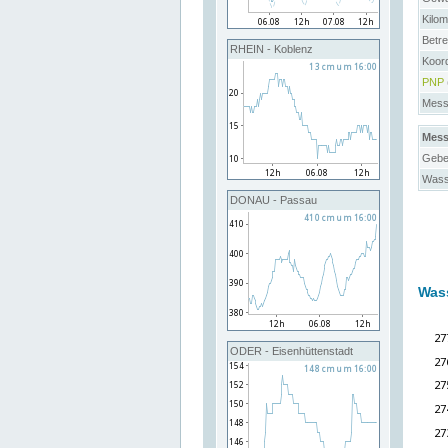
Kilo
Betre
RHEIN - Koblenz
Koord
PNP
Messs
Mess
Gebe
Wass
DONAU - Passau
Was
ODER - Eisenhüttenstadt