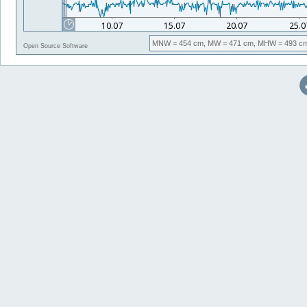
MNW
= 454 cm,
MW
= 471 cm,
MHW
= 493 c
Open Source Software