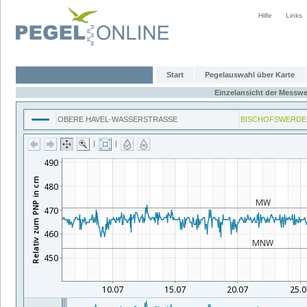
Hilfe
Links
Start
Pegelauswahl über Karte
Einzelansicht der Messwe
OBERE HAVEL-WASSERSTRASSE
BISCHOFSWERDE
|
|