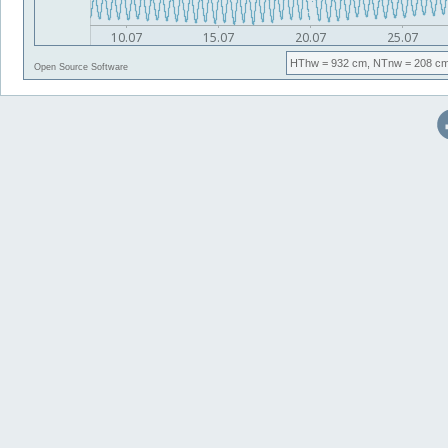
HThw
= 932 cm,
NTnw
= 208 cm
Open Source Software