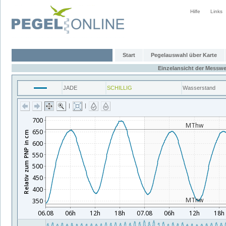
Hilfe
Links
Start
Pegelauswahl über Karte
Einzelansicht der Messwe
JADE
SCHILLIG
Wasserstand
|
|