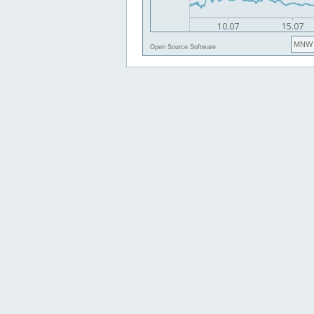
MNW
Open Source Software