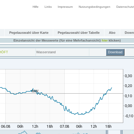
Hilfe
Links
Impressum
Nutzungsbedingungen
Datenschutz
Pegelauswahl über Karte
Pegelauswahl über Tabelle
Abo
Down
Einzelansicht der Messwerte (für eine Mehrfachansicht)
hier
klicken)
HÖFT
Wasserstand
Download