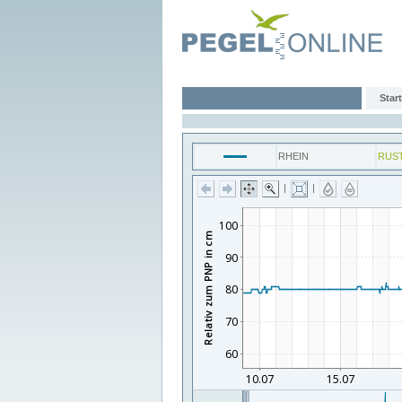
Start
RHEIN
RUS
|
|