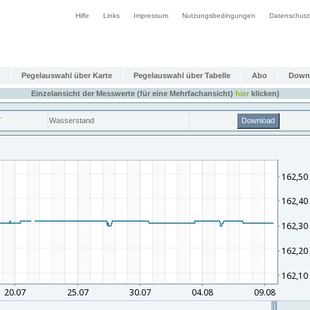
Hilfe
Links
Impressum
Nutzungsbedingungen
Datenschutz
Pegelauswahl über Karte
Pegelauswahl über Tabelle
Abo
Down
Einzelansicht der Messwerte (für eine Mehrfachansicht)
hier
klicken)
T
Wasserstand
Download