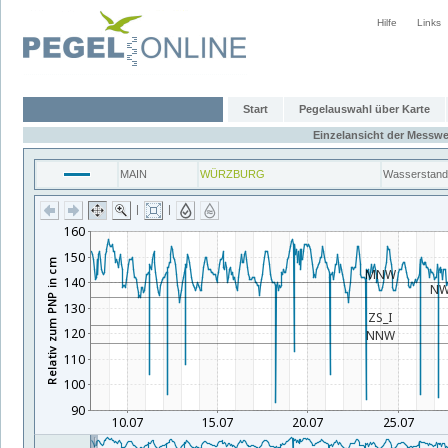
Hilfe
Links
Start
Pegelauswahl über Karte
Einzelansicht der Messwe
MAIN
WÜRZBURG
Wasserstand
|
|