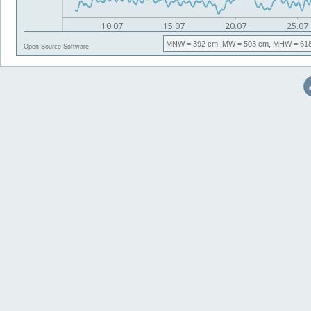
MNW
= 392 cm,
MW
= 503 cm,
MHW
= 61
Open Source Software