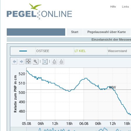
Hilfe
Links
Start
Pegelauswahl über Karte
Einzelansicht der Messwe
OSTSEE
LT KIEL
Wasserstand
|
|