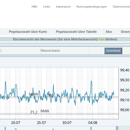
Hilfe
Links
Impressum
Nutzungsbedingungen
Datenschutz
Pegelauswahl über Karte
Pegelauswahl über Tabelle
Abo
Down
Einzelansicht der Messwerte (für eine Mehrfachansicht)
hier
klicken)
G
Wasserstand
Download