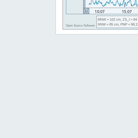
MNW
= 102 cm,
ZS_I
= 84
NNW
= 85 cm,
PNP
= 98,
Open Source Software