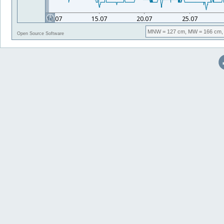
MNW
= 127 cm,
MW
= 166 cm,
Open Source Software