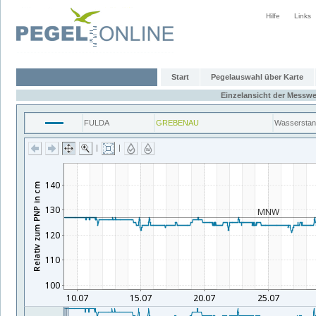
Hilfe
Links
Start
Pegelauswahl über Karte
Einzelansicht der Messwe
FULDA
GREBENAU
Wassersta
|
|