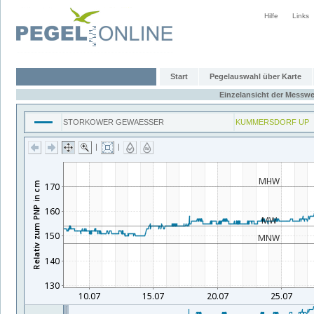
Hilfe
Links
Start
Pegelauswahl über Karte
Einzelansicht der Messwe
STORKOWER GEWAESSER
KUMMERSDORF UP
|
|