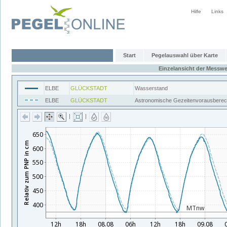
Hilfe
Links
Start
Pegelauswahl über Karte
Einzelansicht der Messwe
ELBE
GLÜCKSTADT
Wasserstand
ELBE
GLÜCKSTADT
Astronomische Gezeitenvorausbere
|
|