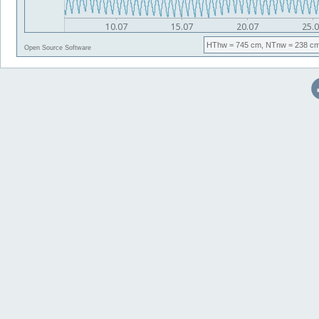
HThw
= 745 cm,
NTnw
= 238 cm
Open Source Software