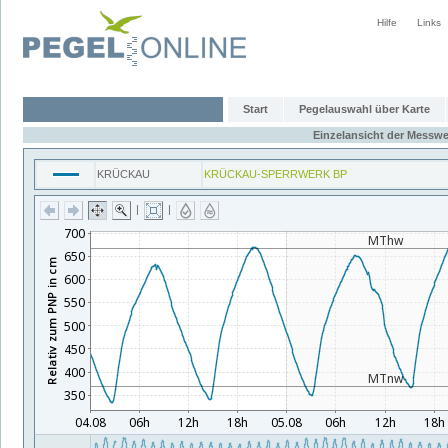
Hilfe
Links
Start
Pegelauswahl über Karte
Einzelansicht der Messwe
KRÜCKAU
KRÜCKAU-SPERRWERK BP
|
|