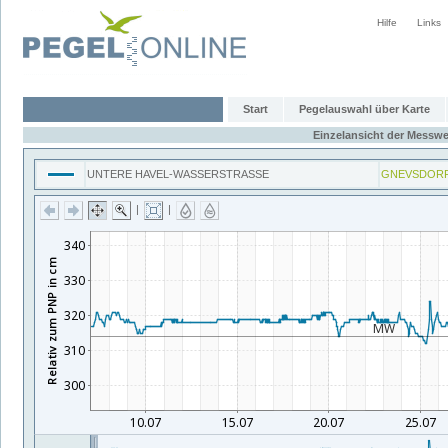
Hilfe
Links
Start
Pegelauswahl über Karte
Einzelansicht der Messwe
UNTERE HAVEL-WASSERSTRASSE
GNEVSDORF
|
|