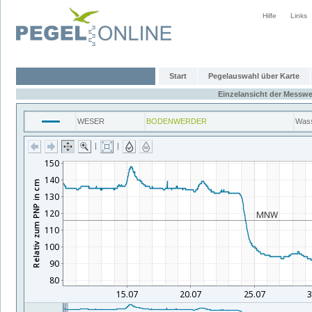
Hilfe
Links
Start
Pegelauswahl über Karte
Einzelansicht der Messwe
WESER
BODENWERDER
Wass
|
|