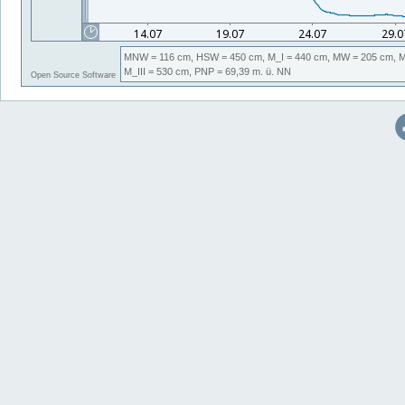
MNW
= 116 cm,
HSW
= 450 cm,
M_I
= 440 cm,
MW
= 205 cm,
M_III
= 530 cm,
PNP
= 69,39
m. ü. NN
Open Source Software