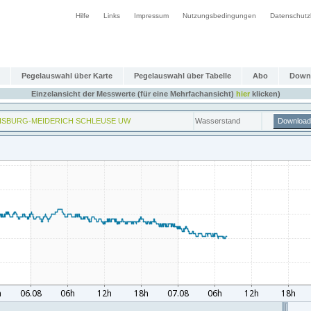
Hilfe
Links
Impressum
Nutzungsbedingungen
Datenschutz
Pegelauswahl über Karte
Pegelauswahl über Tabelle
Abo
Down
Einzelansicht der Messwerte (für eine Mehrfachansicht)
hier
klicken)
ISBURG-MEIDERICH SCHLEUSE UW
Wasserstand
Download