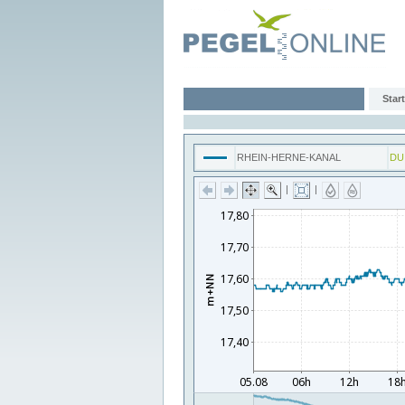
Start
RHEIN-HERNE-KANAL
DU
|
|