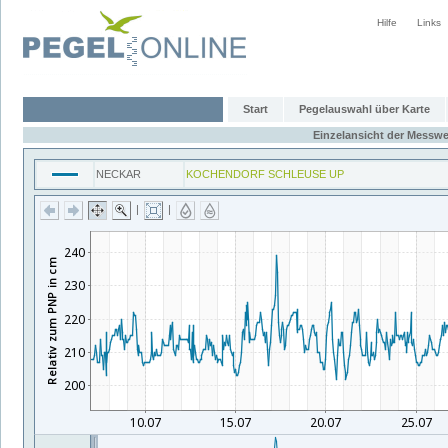
Hilfe
Links
Start
Pegelauswahl über Karte
Einzelansicht der Messwe
NECKAR
KOCHENDORF SCHLEUSE UP
|
|