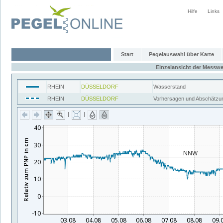
Hilfe
Links
Start
Pegelauswahl über Karte
Einzelansicht der Messwe
RHEIN
DÜSSELDORF
Wasserstand
RHEIN
DÜSSELDORF
Vorhersagen und Abschätzu
|
|