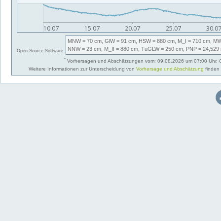
MNW
= 70 cm,
GlW
= 91 cm,
HSW
= 880 cm,
M_I
= 710 cm,
M
NNW
= 23 cm,
M_II
= 880 cm,
TuGLW
= 250 cm,
PNP
= 24,529
Open Source Software
*
Vorhersagen und Abschätzungen vom: 09.08.2026 um 07:00 Uhr, 
Weitere Informationen zur Unterscheidung von
Vorhersage und Abschätzung
finden 