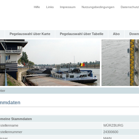
Hilfe
Links
Impressum
Nutzungsbedingungen
Datenschutz
Pegelauswahl über Karte
Pegelauswahl über Tabelle
Abo
Down
tter
mmdaten
emeine Stammdaten
stellenname
WÜRZBURG
stellennummer
24300600
sser
MAIN