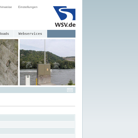
hinweise
Einstellungen
loads
Webservices