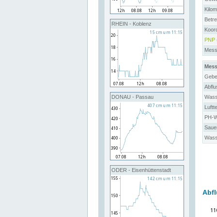
Kilo
Betre
RHEIN - Koblenz
Koor
PNP
Messs
Mess
Gebe
Abflu
Wass
DONAU - Passau
Luftt
PH-We
Sauer
Wass
ODER - Eisenhüttenstadt
Abfl