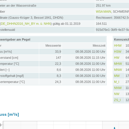
meter an der Wasserstraße
251.97 km
iber
WSA MAIN
, SCHWEIN
dinate (Gauss-Krüger 3, Bessel 1841, DHDN)
Rechtswert: 3566742.5
(
DE_DHHN2016_NH_BY m. ü. NHN
) gültig ab 01.11.2019
164.511
tellenuuid
915d76e1-3bf9-4e37-9
wertgeber am Pegel
Kennzeic
r
Messwerte
Messzeit
HHW
10
ss [m³/s]
33,9
08.08.2026 11:00 Uhr
HSW
34
erstand [cm]
147
08.08.2026 11:15 Uhr
HW
64
emperatur [°C]
22,3
08.08.2026 11:00 Uhr
MHW
51
rt [--]
8,6
08.08.2026 11:00 Uhr
MNW
14
stoffgehalt [mg/l]
8,3
08.08.2026 11:00 Uhr
MW
17
ertemperatur [°C]
24,3
08.08.2026 11:00 Uhr
M_I
27
NNW
11
NW
13
ZS_I
12
uss [m³/s]