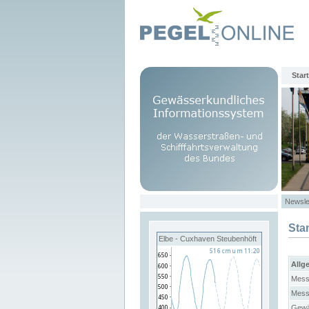
Start
Newsle
Sta
Elbe - Cuxhaven Steubenhöft
Allg
Mess
Mess
Gewä