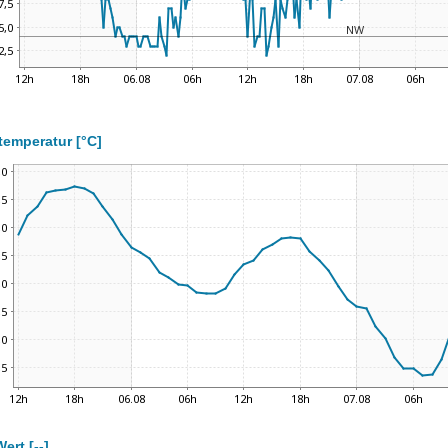
temperatur [°C]
ert [--]