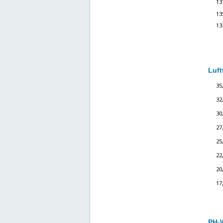
Luft
PH-W