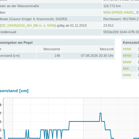
meter an der Wasserstraße
116.772 km
iber
WSA SPREE-HAVEL
, 
inate (Gauss-Krüger 4, Krassovski, S42/83)
Rechtswert: 4517694.2
(
DE_DHHN2016_NH_BB m. ü. NHN
) gültig ab 01.11.2019
23.812
tellenuuid
5553e209-1b44-47f5-9
wertgeber am Pegel
Kennzeic
r
Messwerte
Messzeit
HHW
erstand [cm]
146
07.08.2026 20:30 Uhr
MHW
MNW
MW
NNW
serstand [cm]