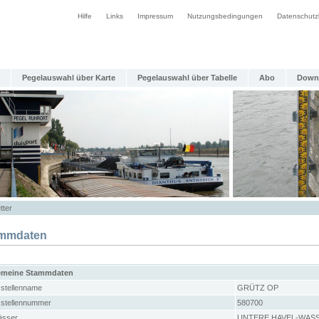
Hilfe
Links
Impressum
Nutzungsbedingungen
Datenschutz
Pegelauswahl über Karte
Pegelauswahl über Tabelle
Abo
Down
tter
mmdaten
emeine Stammdaten
stellenname
GRÜTZ OP
stellennummer
580700
sser
UNTERE HAVEL-WAS