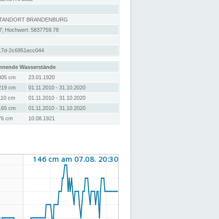
STANDORT BRANDENBURG
7; Hochwert: 5837759.78
17d-2c6951ecc044
hnende Wasserstände
305 cm
23.01.1920
219 cm
01.11.2010 - 31.10.2020
110 cm
01.11.2010 - 31.10.2020
165 cm
01.11.2010 - 31.10.2020
76 cm
10.08.1921