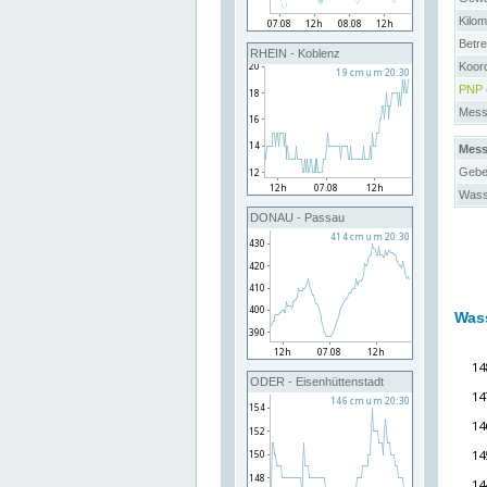
Kilo
Betre
RHEIN - Koblenz
Koord
PNP
Messs
Mess
Gebe
Wass
DONAU - Passau
Was
ODER - Eisenhüttenstadt