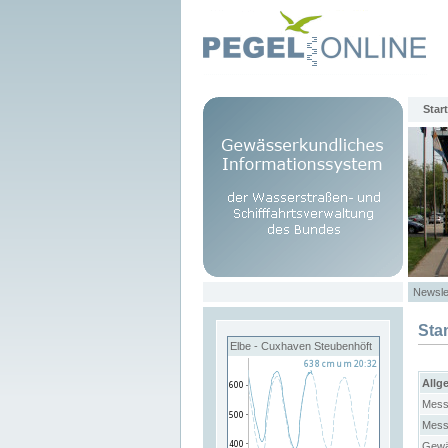
Start
Newsle
Sta
Elbe - Cuxhaven Steubenhöft
Allg
Mess
Mess
Gewä