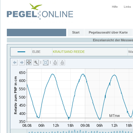
Hilfe
Links
Start
Pegelauswahl über Karte
Einzelansicht der Messwe
ELBE
KRAUTSAND REEDE
Wa
|
|