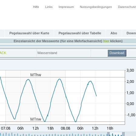
Hilfe
Links
Impressum
Nutzungsbedingungen
Datenschutz
Pegelauswahl über Karte
Pegelauswahl über Tabelle
Abo
Down
Einzelansicht der Messwerte (für eine Mehrfachansicht)
hier
klicken)
ACK
Wasserstand
Download