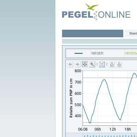
Start
WESER
VEGES
|
|