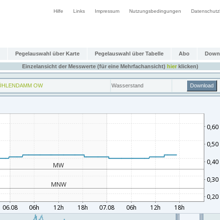
Hilfe
Links
Impressum
Nutzungsbedingungen
Datenschutz
Pegelauswahl über Karte
Pegelauswahl über Tabelle
Abo
Down
Einzelansicht der Messwerte (für eine Mehrfachansicht)
hier
klicken)
ÜHLENDAMM OW
Wasserstand
Download