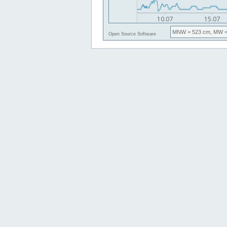
MNW
= 523 cm,
MW
=
Open Source Software