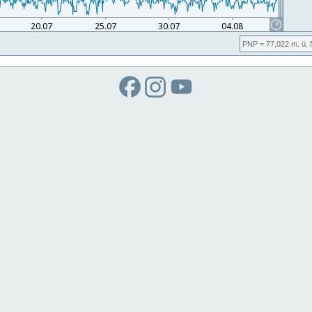
PNP
= 77,022
m. ü.