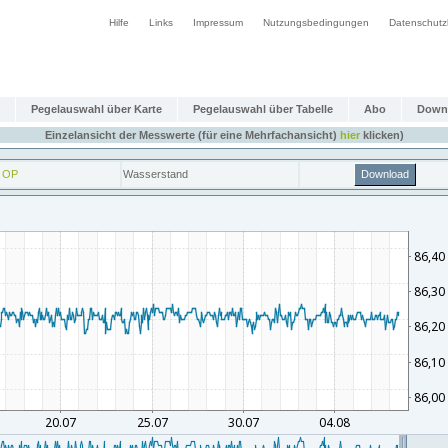
Hilfe
Links
Impressum
Nutzungsbedingungen
Datenschutz
Pegelauswahl über Karte
Pegelauswahl über Tabelle
Abo
Down
Einzelansicht der Messwerte (für eine Mehrfachansicht)
hier
klicken)
 OP
Wasserstand
Download