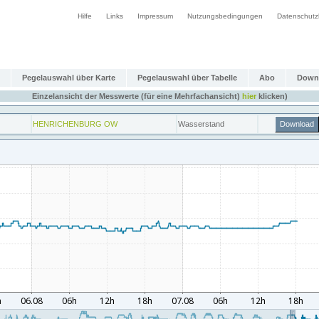
Hilfe
Links
Impressum
Nutzungsbedingungen
Datenschutz
Pegelauswahl über Karte
Pegelauswahl über Tabelle
Abo
Down
Einzelansicht der Messwerte (für eine Mehrfachansicht)
hier
klicken)
HENRICHENBURG OW
Wasserstand
Download