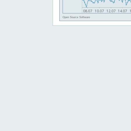
Open Source Software