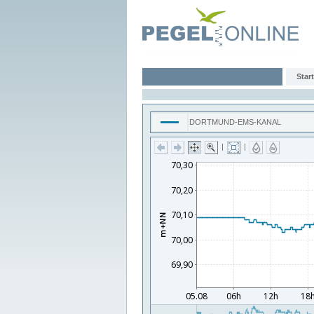
Start
DORTMUND-EMS-KANAL
|
|