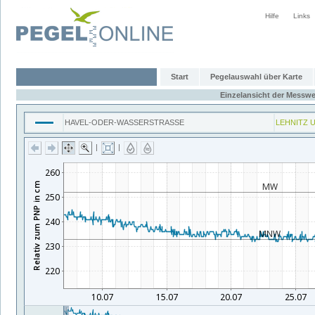
Hilfe
Links
Start
Pegelauswahl über Karte
Einzelansicht der Messwe
HAVEL-ODER-WASSERSTRASSE
LEHNITZ 
|
|