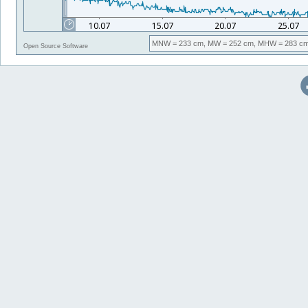
MNW
= 233 cm,
MW
= 252 cm,
MHW
= 283 cm
Open Source Software