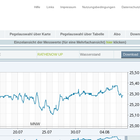
Hilfe
Links
Impressum
Nutzungsbedingungen
Datenschutz
Pegelauswahl über Karte
Pegelauswahl über Tabelle
Abo
Down
Einzelansicht der Messwerte (für eine Mehrfachansicht)
hier
klicken)
E
RATHENOW UP
Wasserstand
Download