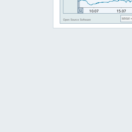
MNW
=
Open Source Software