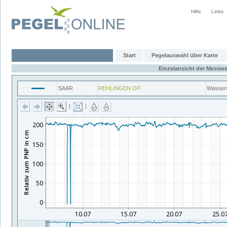
Hilfe
Links
Start
Pegelauswahl über Karte
Einzelansicht der Messwe
SAAR
REHLINGEN OP
Wasser
|
|