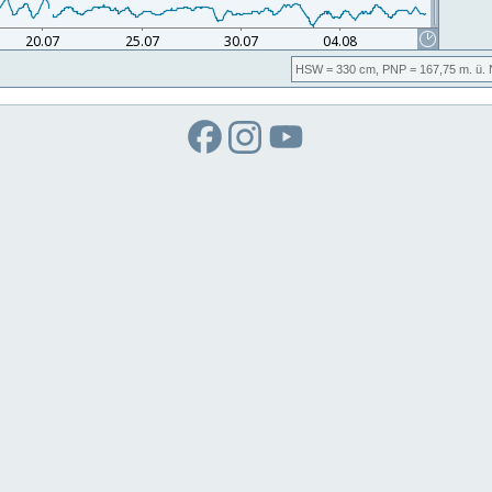
HSW
= 330 cm,
PNP
= 167,75
m. ü.