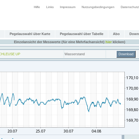
Hilfe
Links
Impressum
Nutzungsbedingungen
Datenschutz
Pegelauswahl über Karte
Pegelauswahl über Tabelle
Abo
Down
Einzelansicht der Messwerte (für eine Mehrfachansicht)
hier
klicken)
CHLEUSE UP
Wasserstand
Download