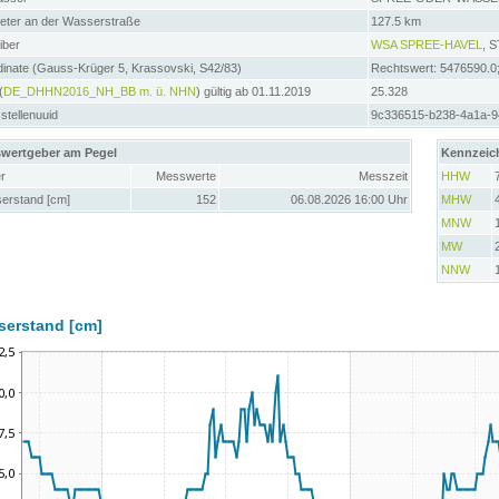
meter an der Wasserstraße
127.5 km
iber
WSA SPREE-HAVEL
, 
inate (Gauss-Krüger 5, Krassovski, S42/83)
Rechtswert: 5476590.0
(
DE_DHHN2016_NH_BB m. ü. NHN
) gültig ab 01.11.2019
25.328
tellenuuid
9c336515-b238-4a1a-9
wertgeber am Pegel
Kennzeic
r
Messwerte
Messzeit
HHW
erstand [cm]
152
06.08.2026 16:00 Uhr
MHW
MNW
MW
NNW
serstand [cm]