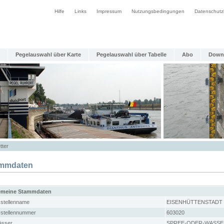
Hilfe
Links
Impressum
Nutzungsbedingungen
Datenschutz
Pegelauswahl über Karte
Pegelauswahl über Tabelle
Abo
Down
tter
mmdaten
emeine Stammdaten
stellenname
EISENHÜTTENSTADT 
stellennummer
603020
sser
SPREE-ODER-WASSE