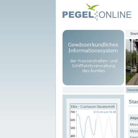
Start
Newsle
Sta
Elbe - Cuxhaven Steubenhöft
Allg
Mess
Mess
Gewä