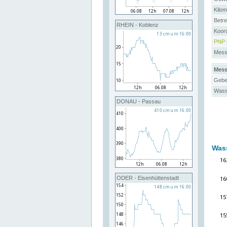
Kilo
Betre
RHEIN - Koblenz
Koord
PNP
Messs
Mess
Gebe
Wass
DONAU - Passau
Was
ODER - Eisenhüttenstadt