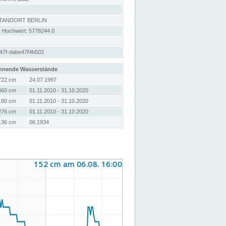
STANDORT BERLIN
; Hochwert: 5778244.0
47f-dabe47f4b502
hnende Wasserstände
722 cm
24.07.1997
460 cm
01.11.2010 - 31.10.2020
180 cm
01.11.2010 - 31.10.2020
276 cm
01.11.2010 - 31.10.2020
136 cm
06.1934