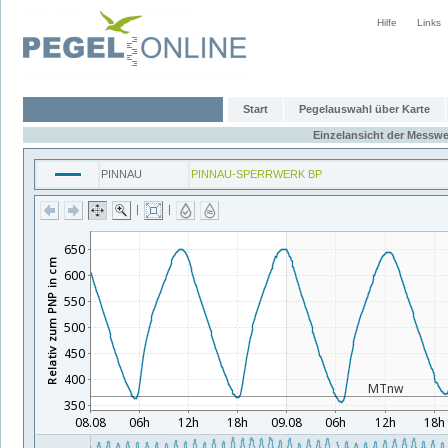
Hilfe
Links
Start
Pegelauswahl über Karte
Einzelansicht der Messwe
PINNAU
PINNAU-SPERRWERK BP
|
|