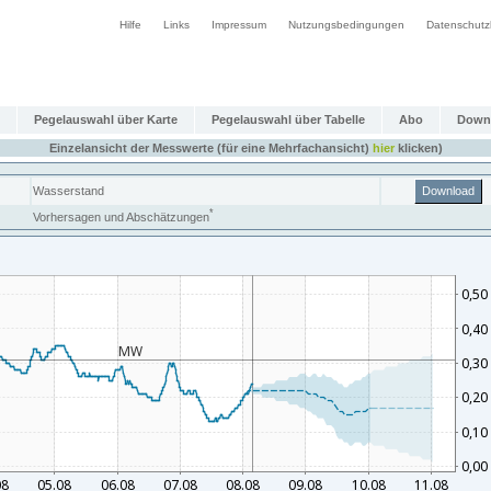
Hilfe
Links
Impressum
Nutzungsbedingungen
Datenschutz
Pegelauswahl über Karte
Pegelauswahl über Tabelle
Abo
Down
Einzelansicht der Messwerte (für eine Mehrfachansicht)
hier
klicken)
Wasserstand
Download
*
Vorhersagen und Abschätzungen