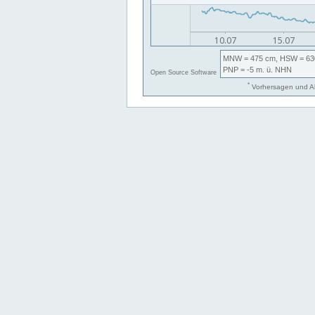
MNW
= 475 cm,
HSW
= 63
PNP
= -5
m. ü. NHN
Open Source Software
*
Vorhersagen und Ab