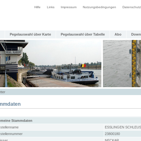
Hilfe
Links
Impressum
Nutzungsbedingungen
Datenschutz
Pegelauswahl über Karte
Pegelauswahl über Tabelle
Abo
Down
tter
mmdaten
emeine Stammdaten
stellenname
ESSLINGEN SCHLEUS
stellennummer
23800180
sser
NECKAR