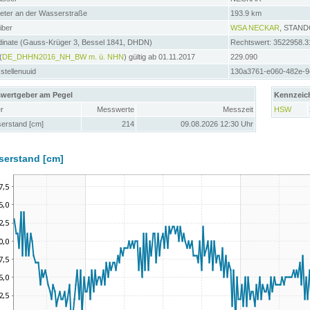
meter an der Wasserstraße
193.9 km
iber
WSA NECKAR
, STAN
dinate (Gauss-Krüger 3, Bessel 1841, DHDN)
Rechtswert: 3522958.3
(
DE_DHHN2016_NH_BW m. ü. NHN
) gültig ab 01.11.2017
229.090
tellenuuid
130a3761-e060-482e-9
wertgeber am Pegel
Kennzeic
r
Messwerte
Messzeit
HSW
erstand [cm]
214
09.08.2026 12:30 Uhr
serstand [cm]