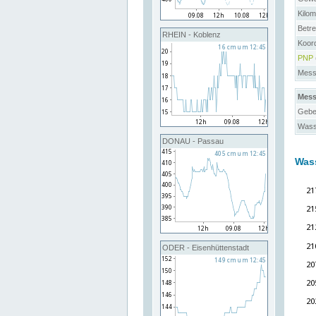
Kilo
Betre
RHEIN - Koblenz
Koor
PNP
Messs
Mess
Gebe
Wass
DONAU - Passau
Was
ODER - Eisenhüttenstadt