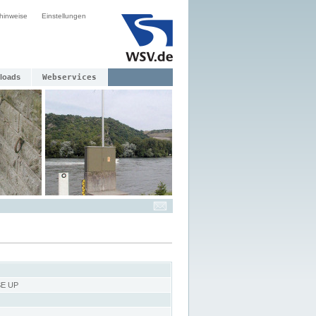
hinweise
Einstellungen
loads
Webservices
E UP