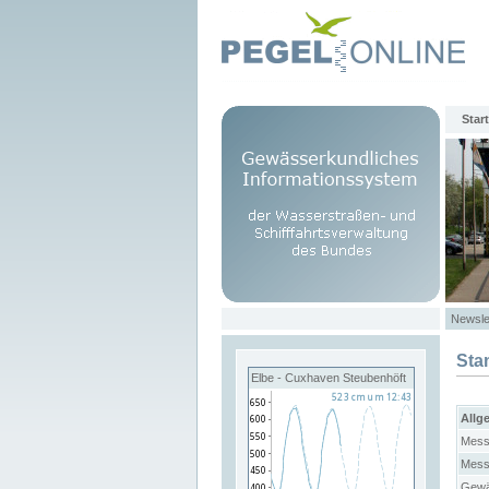
Start
Newsle
Sta
Elbe - Cuxhaven Steubenhöft
Allg
Mess
Mess
Gewä