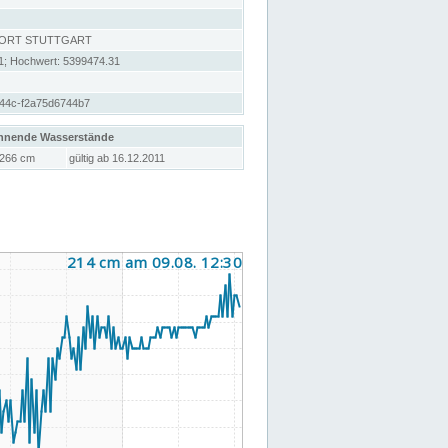
DORT STUTTGART
1; Hochwert: 5399474.31
44c-f2a75d6744b7
hnende Wasserstände
266 cm
gültig ab 16.12.2011