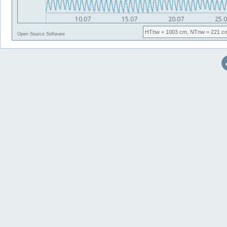
HThw
= 1003 cm,
NTnw
= 221 c
Open Source Software