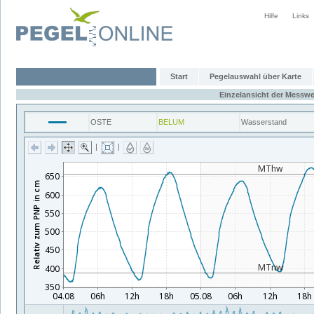
Hilfe
Links
Start
Pegelauswahl über Karte
Einzelansicht der Messwe
OSTE
BELUM
Wasserstand
|
|