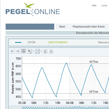
Hilfe
Links
Start
Pegelauswahl über Karte
Einzelansicht der Messwe
STÖR
BREITENBERG
Wassers
|
|