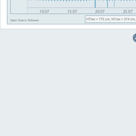
HThw
= 775 cm,
NTnw
= 374 cm,
Open Source Software